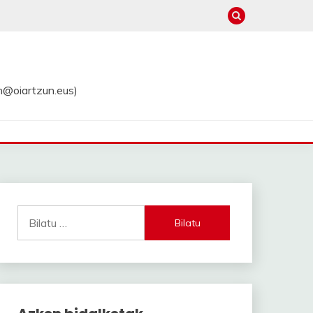
in@oiartzun.eus)
Bilatu: