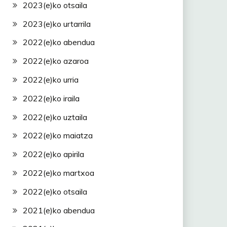
2023(e)ko otsaila
2023(e)ko urtarrila
2022(e)ko abendua
2022(e)ko azaroa
2022(e)ko urria
2022(e)ko iraila
2022(e)ko uztaila
2022(e)ko maiatza
2022(e)ko apirila
2022(e)ko martxoa
2022(e)ko otsaila
2021(e)ko abendua