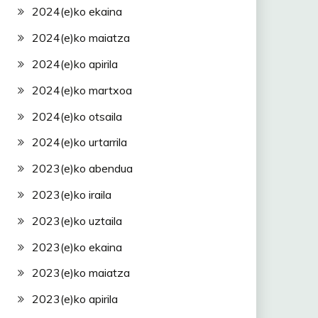
2024(e)ko ekaina
2024(e)ko maiatza
2024(e)ko apirila
2024(e)ko martxoa
2024(e)ko otsaila
2024(e)ko urtarrila
2023(e)ko abendua
2023(e)ko iraila
2023(e)ko uztaila
2023(e)ko ekaina
2023(e)ko maiatza
2023(e)ko apirila