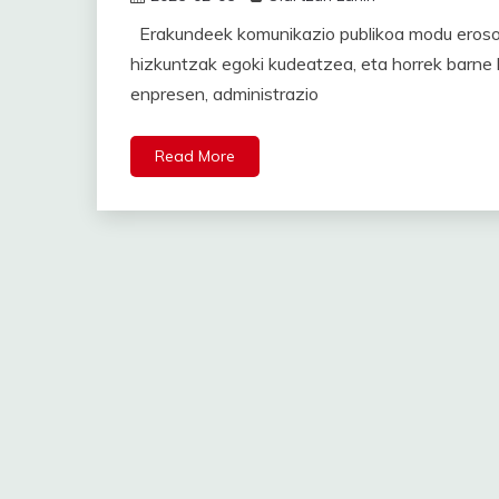
Erakundeek komunikazio publikoa modu erosoa
hizkuntzak egoki kudeatzea, eta horrek barne
enpresen, administrazio
Read More