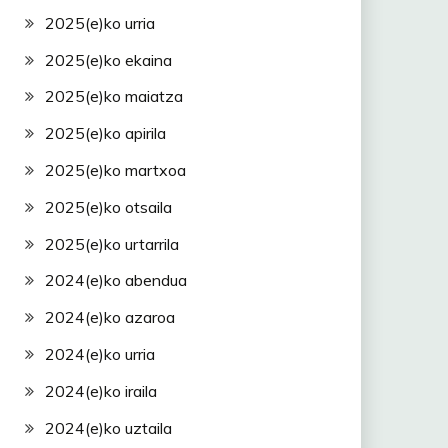
2025(e)ko urria
2025(e)ko ekaina
2025(e)ko maiatza
2025(e)ko apirila
2025(e)ko martxoa
2025(e)ko otsaila
2025(e)ko urtarrila
2024(e)ko abendua
2024(e)ko azaroa
2024(e)ko urria
2024(e)ko iraila
2024(e)ko uztaila