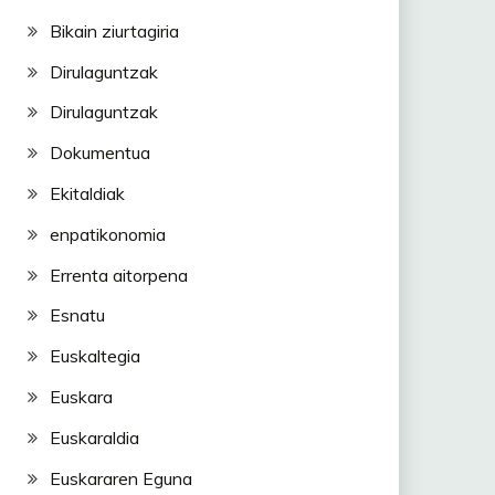
Bikain ziurtagiria
Dirulaguntzak
Dirulaguntzak
Dokumentua
Ekitaldiak
enpatikonomia
Errenta aitorpena
Esnatu
Euskaltegia
Euskara
Euskaraldia
Euskararen Eguna