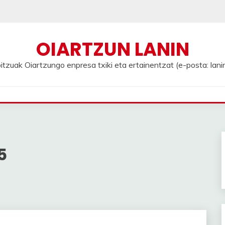
OIARTZUN LANIN
tzuak Oiartzungo enpresa txiki eta ertainentzat (e-posta: lan
5