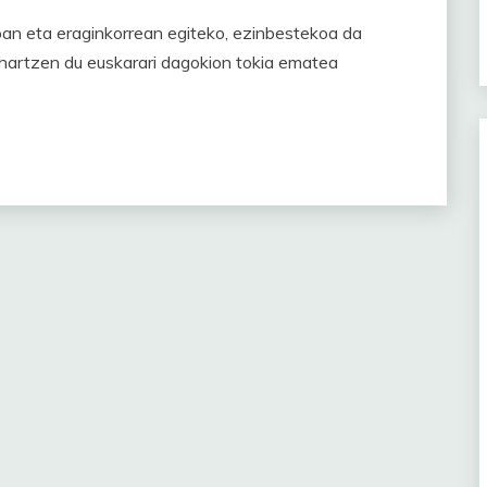
n eta eraginkorrean egiteko, ezinbestekoa da
 hartzen du euskarari dagokion tokia ematea