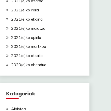
2021(e)ko azaroa
2021(e)ko iraila
2021(e)ko ekaina
2021(e)ko maiatza
2021(e)ko apirila
2021(e)ko martxoa
2021(e)ko otsaila
2020(e)ko abendua
Kategoriak
Albistea