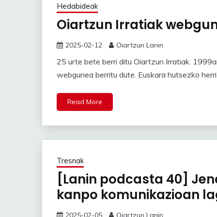
Hedabideak
Oiartzun Irratiak webgun
2025-02-12
Oiartzun Lanin
25 urte bete berri ditu Oiartzun Irratiak. 1999a
webgunea berritu dute. Euskara hutsezko herri i
Read More
Tresnak
[Lanin podcasta 40] Je
kanpo komunikazioan la
2025-02-05
Oiartzun Lanin