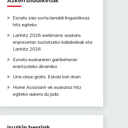
Azken bidalketak
Esnatu saio sorta larrialdi linguistikoaz
hitz egiteko
Lanhitz 2026 webinarra: euskara
enpresetan sustatzeko baliabideak eta
Lanhitz 2026
Esnatu euskararen gainbeherari
erantzuteko dinamika
Una clase gratis. Eskola bat doan.
Home Assistant-ek euskaraz hitz
egiteko aukera du jada
Iruzkin berriak