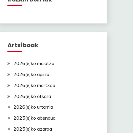
Artxiboak
2026(e)ko maiatza
2026(e)ko apirila
2026(e)ko martxoa
2026(e)ko otsaila
2026(e)ko urtarrila
2025(e)ko abendua
2025(e)ko azaroa