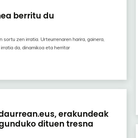
ea berritu du
n sortu zen irratia. Urteurrenaren harira, gainera,
rratia da, dinamikoa eta herritar
ndaurrean.eus, erakundeak
gunduko dituen tresna