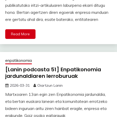
publikatutako iritzi-artikuluaren laburpena ekarri ditugu
hona. Bertan agertzen diren egoerak enpresa munduan
ere gertatu ahal dira, esate baterako, entitatearen
Read More
enpatikonomia
[Lanin podcasta 51] Enpatikonomia
jardunaldiaren lerroburuak
2026-03-31
Oiartzun Lanin
Martxoaren 13an egin zen Enpatikonomia jardunaldia,
eta bertan euskara lanean eta komunitatean errotzeko
bideen inguruan aritu ziren hainbat eragile, enpresa eta
erakunde. Goiz osoko egitarauak