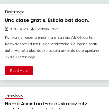
Euskaltegia
Una clase gratis. Eskola bat doan.
2026-04-20
Oiartzun Lanin
Korrikari jarraipena eman nahi izan dio AEK-k aurten.
Korrikak sortu duen ilusioa indartzeko 12. eguna osatu
dute. Horretarako, doako eskola antolatu dute apirilaren
22an. Oiartzungo
Read More
Teknologia
Home Assistant-ek euskaraz hitz