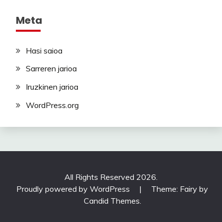
Meta
Hasi saioa
Sarreren jarioa
Iruzkinen jarioa
WordPress.org
All Rights Reserved 2026.
Proudly powered by WordPress
|
Theme: Fairy by
Candid Themes
.