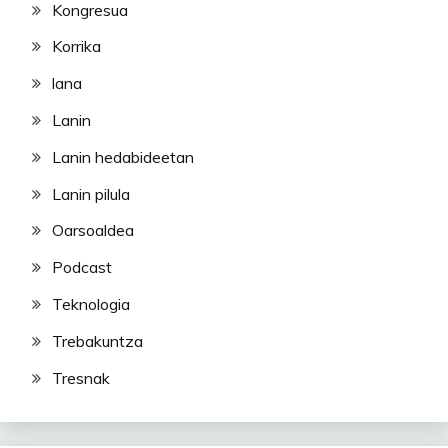
Kongresua
Korrika
lana
Lanin
Lanin hedabideetan
Lanin pilula
Oarsoaldea
Podcast
Teknologia
Trebakuntza
Tresnak