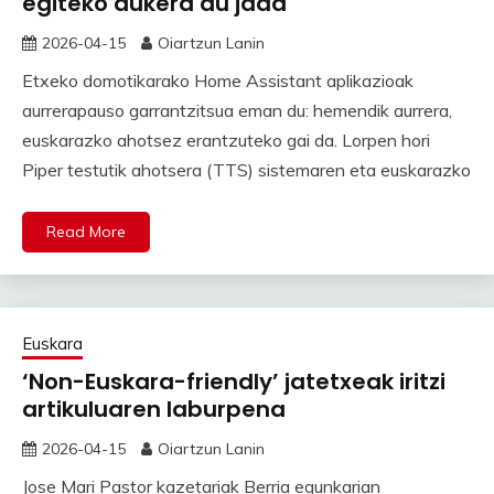
egiteko aukera du jada
2026-04-15
Oiartzun Lanin
Etxeko domotikarako Home Assistant aplikazioak
aurrerapauso garrantzitsua eman du: hemendik aurrera,
euskarazko ahotsez erantzuteko gai da. Lorpen hori
Piper testutik ahotsera (TTS) sistemaren eta euskarazko
Read More
Euskara
‘Non-Euskara-friendly’ jatetxeak iritzi
artikuluaren laburpena
2026-04-15
Oiartzun Lanin
Jose Mari Pastor kazetariak Berria egunkarian