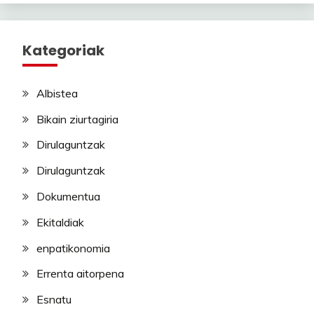
Kategoriak
Albistea
Bikain ziurtagiria
Dirulaguntzak
Dirulaguntzak
Dokumentua
Ekitaldiak
enpatikonomia
Errenta aitorpena
Esnatu