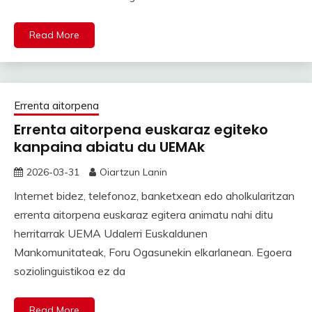
Read More
Errenta aitorpena
Errenta aitorpena euskaraz egiteko
kanpaina abiatu du UEMAk
2026-03-31
Oiartzun Lanin
Internet bidez, telefonoz, banketxean edo aholkularitzan
errenta aitorpena euskaraz egitera animatu nahi ditu
herritarrak UEMA Udalerri Euskaldunen
Mankomunitateak, Foru Ogasunekin elkarlanean. Egoera
soziolinguistikoa ez da
Read More