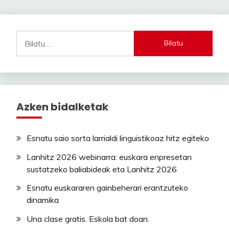
pagination
Bilatu:
Azken bidalketak
Esnatu saio sorta larrialdi linguistikoaz hitz egiteko
Lanhitz 2026 webinarra: euskara enpresetan
sustatzeko baliabideak eta Lanhitz 2026
Esnatu euskararen gainbeherari erantzuteko
dinamika
Una clase gratis. Eskola bat doan.