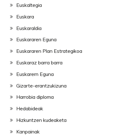
Euskaltegia
Euskara
Euskaraldia
Euskararen Eguna
Euskararen Plan Estrategikoa
Euskaraz barra barra
Euskarern Eguna
Gizarte-erantzukizuna
Harrobia diploma
Hedabideak
Hizkuntzen kudeaketa
Kanpainak