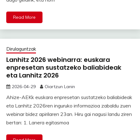
Read More
Dirulaguntzak
Lanhitz 2026 webinarra: euskara
enpresetan sustatzeko baliabideak
eta Lanhitz 2026
2026-04-29
Oiartzun Lanin
Ahize-AEKk euskara enpresetan sustatzeko baliabideak
eta Lanhitz 2026ren inguruko informazioa zabaldu zuen
webinar bidez apirilaren 23an. Hiru gai nagusi landu ziren
bertan: 1. Lanera egitasmoa