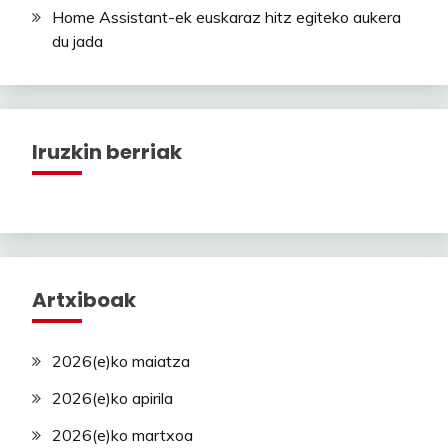
Home Assistant-ek euskaraz hitz egiteko aukera
du jada
Iruzkin berriak
Artxiboak
2026(e)ko maiatza
2026(e)ko apirila
2026(e)ko martxoa