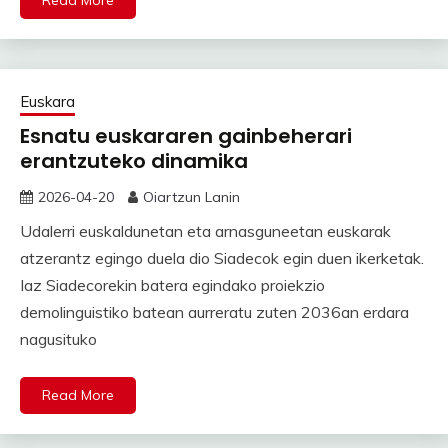
Read More
Euskara
Esnatu euskararen gainbeherari
erantzuteko dinamika
2026-04-20
Oiartzun Lanin
Udalerri euskaldunetan eta arnasguneetan euskarak
atzerantz egingo duela dio Siadecok egin duen ikerketak.
Iaz Siadecorekin batera egindako proiekzio
demolinguistiko batean aurreratu zuten 2036an erdara
nagusituko
Read More