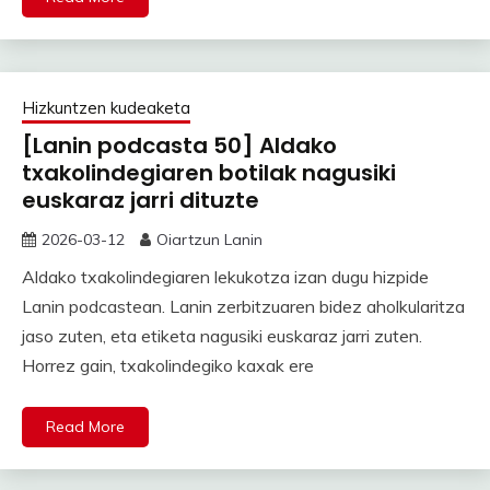
Hizkuntzen kudeaketa
[Lanin podcasta 50] Aldako
txakolindegiaren botilak nagusiki
euskaraz jarri dituzte
2026-03-12
Oiartzun Lanin
Aldako txakolindegiaren lekukotza izan dugu hizpide
Lanin podcastean. Lanin zerbitzuaren bidez aholkularitza
jaso zuten, eta etiketa nagusiki euskaraz jarri zuten.
Horrez gain, txakolindegiko kaxak ere
Read More