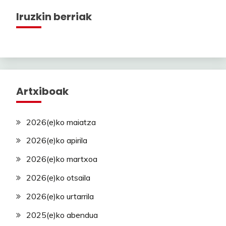
Iruzkin berriak
Artxiboak
2026(e)ko maiatza
2026(e)ko apirila
2026(e)ko martxoa
2026(e)ko otsaila
2026(e)ko urtarrila
2025(e)ko abendua