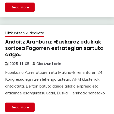
Read More
Hizkuntzen kudeaketa
Andoitz Aranburu: «Euskaraz edukiak
sortzea Fagorren estrategian sartuta
dago»
2025-11-05
Oiartzun Lanin
Fabrikazio Aurreratuaren eta Makina-Erremintaren 24.
Kongresua egin zen lehengo astean, AFM klusterrak
antolatuta. Bertan batuta daude arloko enpresa eta
erakunde esanguratsu ugari, Euskal Herrikoak horietako
Read More