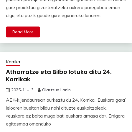
gure proiektua gizarteratzeko aukera paregabea eman
digu, eta pozik gaude gure eguneroko lanaren
Read More
Korrika
Atharratze eta Bilbo lotuko ditu 24.
Korrikak
2025-11-13
Oiartzun Lanin
AEK-k jendaurrean aurkeztu du 24. Korrika. ‘Euskara gara’
leloaren bueltan bildu nahi dituzte euskaltzaleak,
«euskara ez baita muga bat; euskara arnasa da». Errigora
egitasmoa omenduko