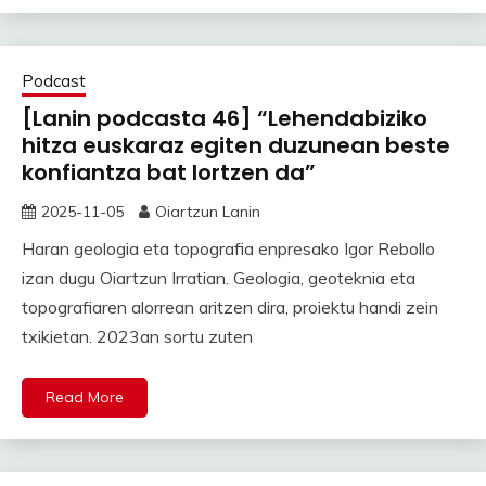
Podcast
[Lanin podcasta 46] “Lehendabiziko
hitza euskaraz egiten duzunean beste
konfiantza bat lortzen da”
2025-11-05
Oiartzun Lanin
Haran geologia eta topografia enpresako Igor Rebollo
izan dugu Oiartzun Irratian. Geologia, geoteknia eta
topografiaren alorrean aritzen dira, proiektu handi zein
txikietan. 2023an sortu zuten
Read More