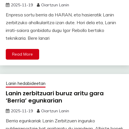
2025-11-19
Oiartzun Lanin
Enpresa sortu berria da HARAN, eta hasieratik Lanin
zerbitzuko aholkularitza izan dute. Hori dela eta, Lanin
irrati-saiora gonbidatu dugu Igor Rebollo bertako
teknikaria. Bere lanari
Read More
Lanin hedabideetan
Lanin zerbitzuari buruz aritu gara
‘Berria’ egunkarian
2025-11-19
Oiartzun Lanin
Berria egunkariak Lanin Zerbitzuen inguruko
publierreportaje bat argitaratu du igandean. Albiste honek