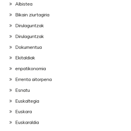
Albistea
Bikain ziurtagiria
Dirulaguntzak
Dirulaguntzak
Dokumentua
Ekitaldiak
enpatikonomia
Errenta aitorpena
Esnatu
Euskaltegia
Euskara
Euskaraldia