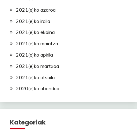
2021(e)ko azaroa
2021(e)ko iraila
2021(e)ko ekaina
2021(e)ko maiatza
2021(e)ko apirila
2021(e)ko martxoa
2021(e)ko otsaila
2020(e)ko abendua
Kategoriak