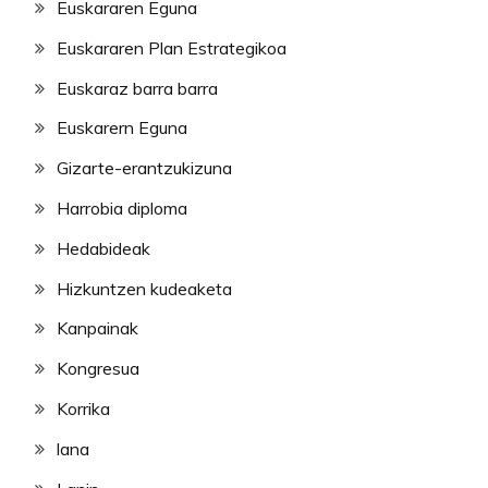
Euskararen Eguna
Euskararen Plan Estrategikoa
Euskaraz barra barra
Euskarern Eguna
Gizarte-erantzukizuna
Harrobia diploma
Hedabideak
Hizkuntzen kudeaketa
Kanpainak
Kongresua
Korrika
lana