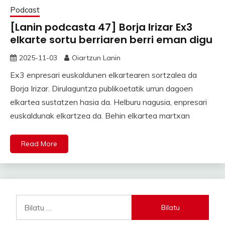
Podcast
[Lanin podcasta 47] Borja Irizar Ex3
elkarte sortu berriaren berri eman digu
2025-11-03
Oiartzun Lanin
Ex3 enpresari euskaldunen elkartearen sortzalea da
Borja Irizar. Dirulaguntza publikoetatik urrun dagoen
elkartea sustatzen hasia da. Helburu nagusia, enpresari
euskaldunak elkartzea da. Behin elkartea martxan
Read More
Bilatu: