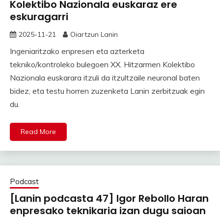
Kolektibo Nazionala euskaraz ere
eskuragarri
2025-11-21
Oiartzun Lanin
Ingeniaritzako enpresen eta azterketa
tekniko/kontroleko bulegoen XX. Hitzarmen Kolektibo
Nazionala euskarara itzuli da itzultzaile neuronal baten
bidez, eta testu horren zuzenketa Lanin zerbitzuak egin
du.
Read More
Podcast
[Lanin podcasta 47] Igor Rebollo Haran
enpresako teknikaria izan dugu saioan