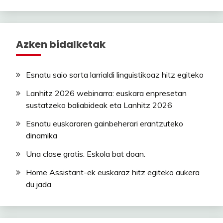
Azken bidalketak
Esnatu saio sorta larrialdi linguistikoaz hitz egiteko
Lanhitz 2026 webinarra: euskara enpresetan
sustatzeko baliabideak eta Lanhitz 2026
Esnatu euskararen gainbeherari erantzuteko
dinamika
Una clase gratis. Eskola bat doan.
Home Assistant-ek euskaraz hitz egiteko aukera
du jada