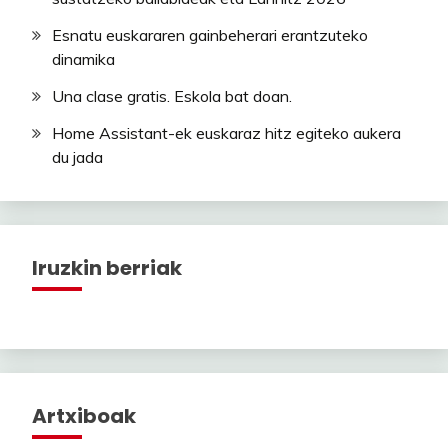
Esnatu euskararen gainbeherari erantzuteko
dinamika
Una clase gratis. Eskola bat doan.
Home Assistant-ek euskaraz hitz egiteko aukera
du jada
Iruzkin berriak
Artxiboak