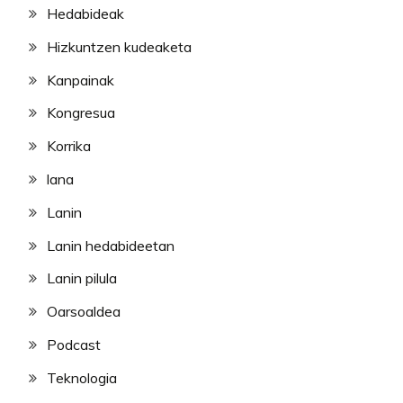
Hedabideak
Hizkuntzen kudeaketa
Kanpainak
Kongresua
Korrika
lana
Lanin
Lanin hedabideetan
Lanin pilula
Oarsoaldea
Podcast
Teknologia