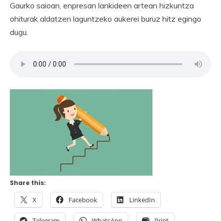
Gaurko saioan, enpresan lankideen artean hizkuntza
ohiturak aldatzen laguntzeko aukerei buruz hitz egingo
dugu.
Share this:
X
Facebook
LinkedIn
Telegram
WhatsApp
Print