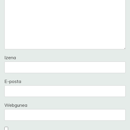
Izena
E-posta
Webgunea