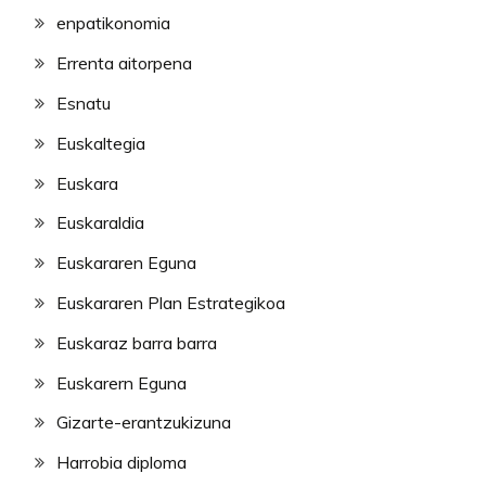
enpatikonomia
Errenta aitorpena
Esnatu
Euskaltegia
Euskara
Euskaraldia
Euskararen Eguna
Euskararen Plan Estrategikoa
Euskaraz barra barra
Euskarern Eguna
Gizarte-erantzukizuna
Harrobia diploma