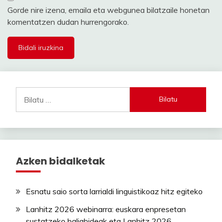
Gorde nire izena, emaila eta webgunea bilatzaile honetan
komentatzen dudan hurrengorako.
Bilatu:
Azken bidalketak
Esnatu saio sorta larrialdi linguistikoaz hitz egiteko
Lanhitz 2026 webinarra: euskara enpresetan
sustatzeko baliabideak eta Lanhitz 2026