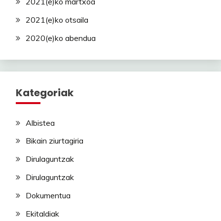
2021(e)ko martxoa
2021(e)ko otsaila
2020(e)ko abendua
Kategoriak
Albistea
Bikain ziurtagiria
Dirulaguntzak
Dirulaguntzak
Dokumentua
Ekitaldiak