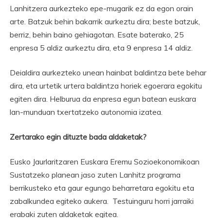
Lanhitzera aurkezteko epe-mugarik ez da egon orain
arte. Batzuk behin bakarrik aurkeztu dira; beste batzuk,
berriz, behin baino gehiagotan. Esate baterako, 25
enpresa 5 aldiz aurkeztu dira, eta 9 enpresa 14 aldiz.
Deialdira aurkezteko unean hainbat baldintza bete behar
dira, eta urtetik urtera baldintza horiek egoerara egokitu
egiten dira. Helburua da enpresa egun batean euskara
lan-munduan txertatzeko autonomia izatea.
Zertarako egin dituzte bada aldaketak?
Eusko Jaurlaritzaren Euskara Eremu Sozioekonomikoan
Sustatzeko planean jaso zuten Lanhitz programa
berrikusteko eta gaur egungo beharretara egokitu eta
zabalkundea egiteko aukera. Testuinguru horri jarraiki
erabaki zuten aldaketak egitea.