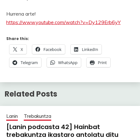
Hurrena arte!
https://www.youtube.com/watch?v=Dy129Erb6yY
Share this:
X
Facebook
LinkedIn
Telegram
WhatsApp
Print
Related Posts
Lanin
Trebakuntza
[Lanin podcasta 42] Hainbat
trebakuntza ikastaro antolatu ditu