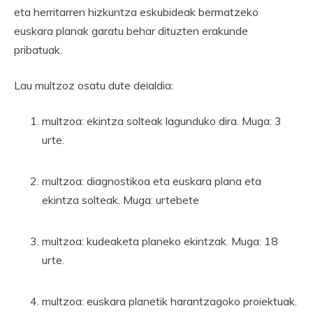
eta herritarren hizkuntza eskubideak bermatzeko
euskara planak garatu behar dituzten erakunde
pribatuak.
Lau multzoz osatu dute deialdia:
multzoa: ekintza solteak lagunduko dira. Muga: 3
urte.
multzoa: diagnostikoa eta euskara plana eta
ekintza solteak. Muga: urtebete
multzoa: kudeaketa planeko ekintzak. Muga: 18
urte.
multzoa: euskara planetik harantzagoko proiektuak.