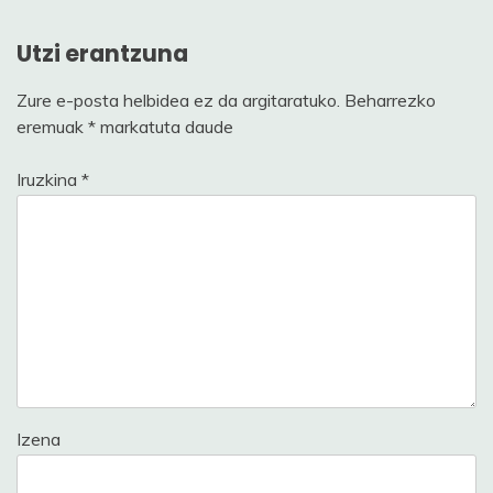
Utzi erantzuna
Zure e-posta helbidea ez da argitaratuko.
Beharrezko
eremuak
*
markatuta daude
Iruzkina
*
Izena