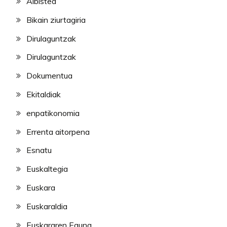
Albistea
Bikain ziurtagiria
Dirulaguntzak
Dirulaguntzak
Dokumentua
Ekitaldiak
enpatikonomia
Errenta aitorpena
Esnatu
Euskaltegia
Euskara
Euskaraldia
Euskararen Eguna