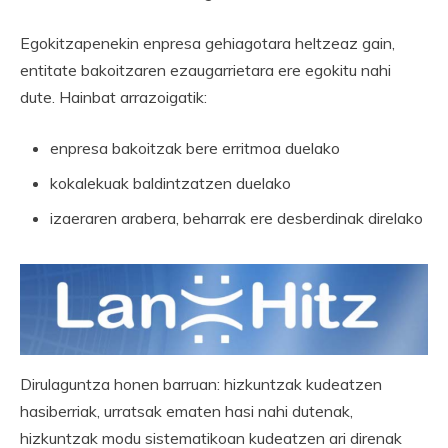
Egokitzapenekin enpresa gehiagotara heltzeaz gain,
entitate bakoitzaren ezaugarrietara ere egokitu nahi
dute. Hainbat arrazoigatik:
enpresa bakoitzak bere erritmoa duelako
kokalekuak baldintzatzen duelako
izaeraren arabera, beharrak ere desberdinak direlako
Dirulaguntza honen barruan: hizkuntzak kudeatzen
hasiberriak, urratsak ematen hasi nahi dutenak,
hizkuntzak modu sistematikoan kudeatzen ari direnak