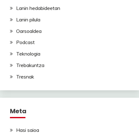
Lanin hedabideetan
Lanin pilula
Oarsoaldea
Podcast
Teknologia
Trebakuntza
Tresnak
Meta
Hasi saioa