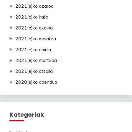
2021(e)ko azaroa
2021(e)ko iraila
2021(e)ko ekaina
2021(e)ko maiatza
2021(e)ko apirila
2021(e)ko martxoa
2021(e)ko otsaila
2020(e)ko abendua
Kategoriak