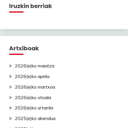
Iruzkin berriak
Artxiboak
2026(e)ko maiatza
2026(e)ko apirila
2026(e)ko martxoa
2026(e)ko otsaila
2026(e)ko urtarrila
2025(e)ko abendua