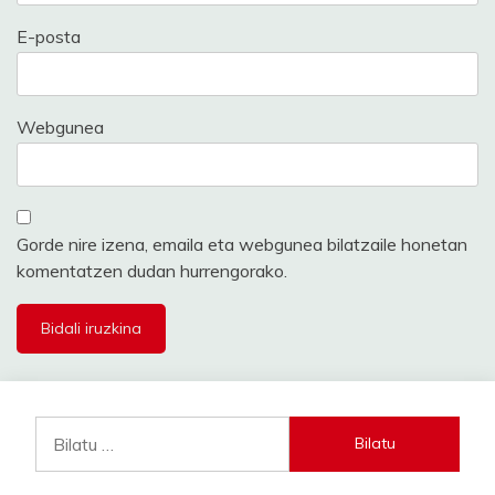
E-posta
Webgunea
Gorde nire izena, emaila eta webgunea bilatzaile honetan
komentatzen dudan hurrengorako.
Bilatu: