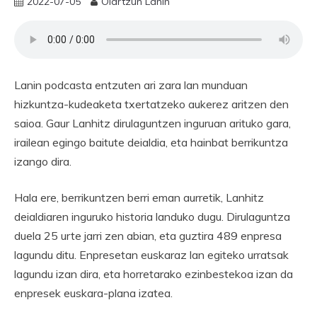
2022-07-05
Oiartzun Lanin
Lanin podcasta entzuten ari zara lan munduan
hizkuntza-kudeaketa txertatzeko aukerez aritzen den
saioa. Gaur Lanhitz dirulaguntzen inguruan arituko gara,
irailean egingo baitute deialdia, eta hainbat berrikuntza
izango dira.
Hala ere, berrikuntzen berri eman aurretik, Lanhitz
deialdiaren inguruko historia landuko dugu. Dirulaguntza
duela 25 urte jarri zen abian, eta guztira 489 enpresa
lagundu ditu. Enpresetan euskaraz lan egiteko urratsak
lagundu izan dira, eta horretarako ezinbestekoa izan da
enpresek euskara-plana izatea.