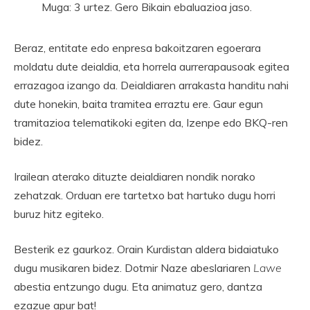
Muga: 3 urtez. Gero Bikain ebaluazioa jaso.
Beraz, entitate edo enpresa bakoitzaren egoerara
moldatu dute deialdia, eta horrela aurrerapausoak egitea
errazagoa izango da. Deialdiaren arrakasta handitu nahi
dute honekin, baita tramitea erraztu ere. Gaur egun
tramitazioa telematikoki egiten da, Izenpe edo BKQ-ren
bidez.
Irailean aterako dituzte deialdiaren nondik norako
zehatzak. Orduan ere tartetxo bat hartuko dugu horri
buruz hitz egiteko.
Besterik ez gaurkoz. Orain Kurdistan aldera bidaiatuko
dugu musikaren bidez. Dotmir Naze abeslariaren
Lawe
abestia entzungo dugu. Eta animatuz gero, dantza
ezazue apur bat!