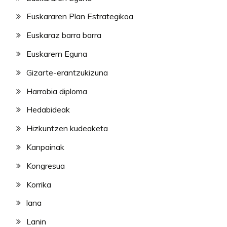
Euskararen Plan Estrategikoa
Euskaraz barra barra
Euskarern Eguna
Gizarte-erantzukizuna
Harrobia diploma
Hedabideak
Hizkuntzen kudeaketa
Kanpainak
Kongresua
Korrika
lana
Lanin