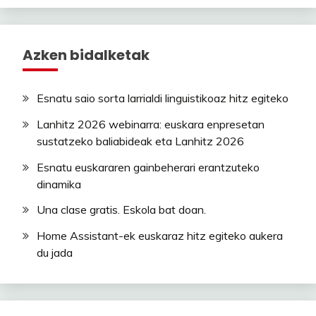
Azken bidalketak
Esnatu saio sorta larrialdi linguistikoaz hitz egiteko
Lanhitz 2026 webinarra: euskara enpresetan
sustatzeko baliabideak eta Lanhitz 2026
Esnatu euskararen gainbeherari erantzuteko
dinamika
Una clase gratis. Eskola bat doan.
Home Assistant-ek euskaraz hitz egiteko aukera
du jada