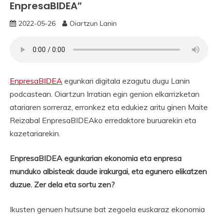
EnpresaBIDEA”
2022-05-26
Oiartzun Lanin
EnpresaBIDEA
egunkari digitala ezagutu dugu Lanin
podcastean. Oiartzun Irratian egin genion elkarrizketan
atariaren sorreraz, erronkez eta edukiez aritu ginen Maite
Reizabal EnpresaBIDEAko erredaktore buruarekin eta
kazetariarekin.
EnpresaBIDEA egunkarian ekonomia eta enpresa
munduko albisteak daude irakurgai, eta egunero elikatzen
duzue. Zer dela eta sortu zen?
Ikusten genuen hutsune bat zegoela euskaraz ekonomia