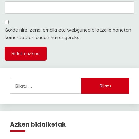
Gorde nire izena, emaila eta webgunea bilatzaile honetan
komentatzen dudan hurrengorako.
Bilatu:
Azken bidalketak