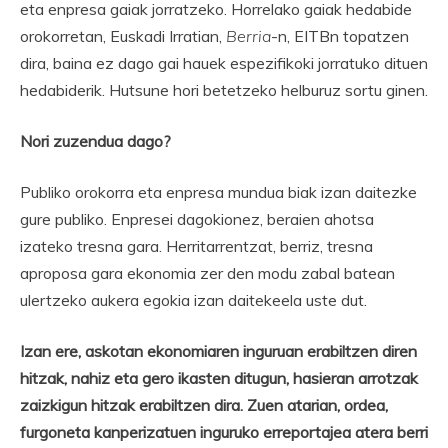
eta enpresa gaiak jorratzeko. Horrelako gaiak hedabide
orokorretan, Euskadi Irratian,
Berria
-n, EITBn topatzen
dira, baina ez dago gai hauek espezifikoki jorratuko dituen
hedabiderik. Hutsune hori betetzeko helburuz sortu ginen.
Nori zuzendua dago?
Publiko orokorra eta enpresa mundua biak izan daitezke
gure publiko. Enpresei dagokionez, beraien ahotsa
izateko tresna gara. Herritarrentzat, berriz, tresna
aproposa gara ekonomia zer den modu zabal batean
ulertzeko aukera egokia izan daitekeela uste dut.
Izan ere, askotan ekonomiaren inguruan erabiltzen diren
hitzak, nahiz eta gero ikasten ditugun, hasieran arrotzak
zaizkigun hitzak erabiltzen dira. Zuen atarian, ordea,
furgoneta kanperizatuen inguruko erreportajea atera berri