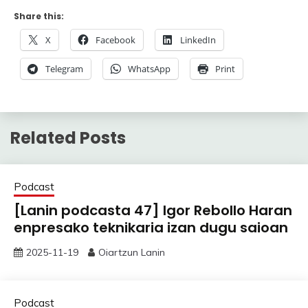
Share this:
X
Facebook
LinkedIn
Telegram
WhatsApp
Print
Related Posts
Podcast
[Lanin podcasta 47] Igor Rebollo Haran
enpresako teknikaria izan dugu saioan
2025-11-19
Oiartzun Lanin
Podcast