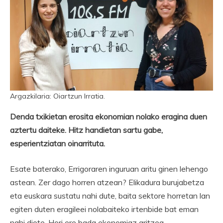
Argazkilaria: Oiartzun Irratia.
Denda txikietan erosita ekonomian nolako eragina duen
aztertu daiteke. Hitz handietan sartu gabe,
esperientziatan oinarrituta.
Esate baterako, Errigoraren inguruan aritu ginen lehengo
astean. Zer dago horren atzean? Elikadura burujabetza
eta euskara sustatu nahi dute, baita sektore horretan lan
egiten duten eragileei nolabaiteko irtenbide bat eman
nahi diote. Hori ere bada ekonomiaz aritzea.