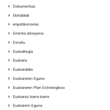
Dokumentua
Ekitaldiak
enpatikonomia
Errenta aitorpena
Esnatu
Euskaltegia
Euskara
Euskaraldia
Euskararen Eguna
Euskararen Plan Estrategikoa
Euskaraz barra barra
Euskarern Eguna