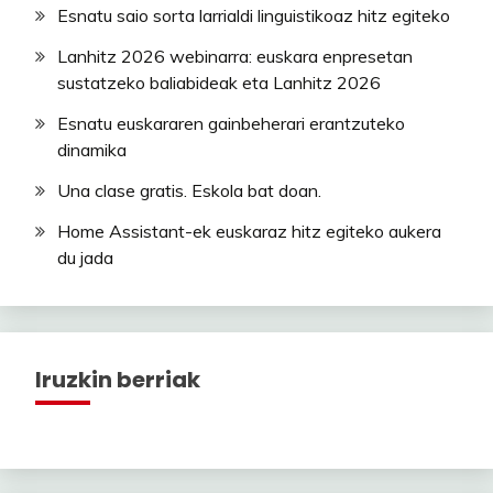
Esnatu saio sorta larrialdi linguistikoaz hitz egiteko
Lanhitz 2026 webinarra: euskara enpresetan
sustatzeko baliabideak eta Lanhitz 2026
Esnatu euskararen gainbeherari erantzuteko
dinamika
Una clase gratis. Eskola bat doan.
Home Assistant-ek euskaraz hitz egiteko aukera
du jada
Iruzkin berriak