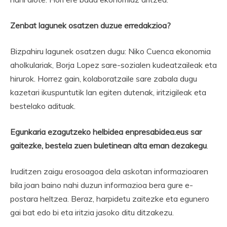
Zenbat lagunek osatzen duzue erredakzioa?
Bizpahiru lagunek osatzen dugu: Niko Cuenca ekonomia
aholkulariak, Borja Lopez sare-sozialen kudeatzaileak eta
hirurok. Horrez gain, kolaboratzaile sare zabala dugu
kazetari ikuspuntutik lan egiten dutenak, iritzigileak eta
bestelako adituak.
Egunkaria ezagutzeko helbidea enpresabidea.eus sar
gaitezke, bestela zuen buletinean alta eman dezakegu
.
Iruditzen zaigu erosoagoa dela askotan informazioaren
bila joan baino nahi duzun informazioa bera gure e-
postara heltzea. Beraz, harpidetu zaitezke eta egunero
gai bat edo bi eta iritzia jasoko ditu ditzakezu.