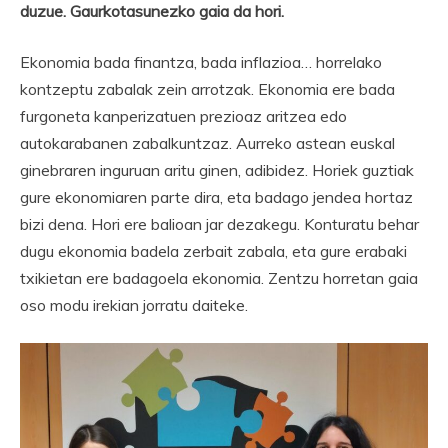
duzue. Gaurkotasunezko gaia da hori.
Ekonomia bada finantza, bada inflazioa… horrelako
kontzeptu zabalak zein arrotzak. Ekonomia ere bada
furgoneta kanperizatuen prezioaz aritzea edo
autokarabanen zabalkuntzaz. Aurreko astean euskal
ginebraren inguruan aritu ginen, adibidez. Horiek guztiak
gure ekonomiaren parte dira, eta badago jendea hortaz
bizi dena. Hori ere balioan jar dezakegu. Konturatu behar
dugu ekonomia badela zerbait zabala, eta gure erabaki
txikietan ere badagoela ekonomia. Zentzu horretan gaia
oso modu irekian jorratu daiteke.