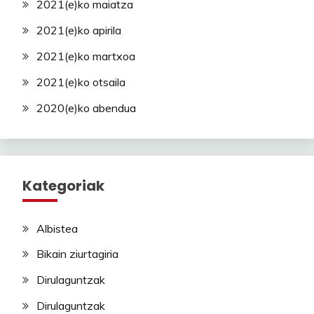
2021(e)ko maiatza
2021(e)ko apirila
2021(e)ko martxoa
2021(e)ko otsaila
2020(e)ko abendua
Kategoriak
Albistea
Bikain ziurtagiria
Dirulaguntzak
Dirulaguntzak