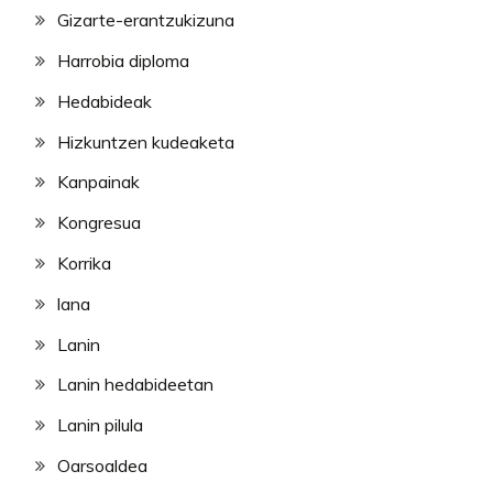
Gizarte-erantzukizuna
Harrobia diploma
Hedabideak
Hizkuntzen kudeaketa
Kanpainak
Kongresua
Korrika
lana
Lanin
Lanin hedabideetan
Lanin pilula
Oarsoaldea