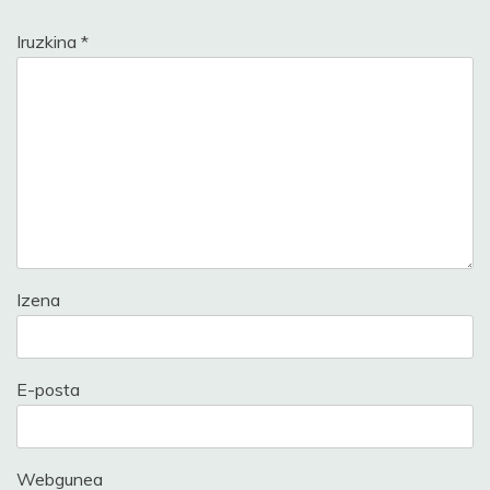
Iruzkina
*
Izena
E-posta
Webgunea