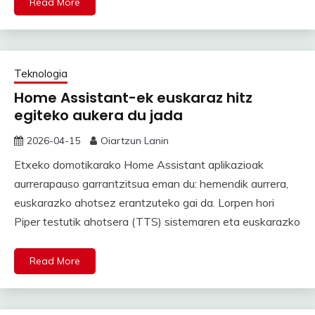
Read More
Teknologia
Home Assistant-ek euskaraz hitz
egiteko aukera du jada
2026-04-15
Oiartzun Lanin
Etxeko domotikarako Home Assistant aplikazioak
aurrerapauso garrantzitsua eman du: hemendik aurrera,
euskarazko ahotsez erantzuteko gai da. Lorpen hori
Piper testutik ahotsera (TTS) sistemaren eta euskarazko
Read More