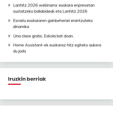
Lanhitz 2026 webinarra: euskara enpresetan
sustatzeko baliabideak eta Lanhitz 2026
Esnatu euskararen gainbeherari erantzuteko
dinamika
Una clase gratis. Eskola bat doan.
Home Assistant-ek euskaraz hitz egiteko aukera
du jada
Iruzkin berriak