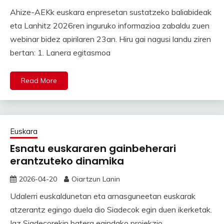
Ahize-AEKk euskara enpresetan sustatzeko baliabideak
eta Lanhitz 2026ren inguruko informazioa zabaldu zuen
webinar bidez apirilaren 23an. Hiru gai nagusi landu ziren
bertan: 1. Lanera egitasmoa
Read More
Euskara
Esnatu euskararen gainbeherari
erantzuteko dinamika
2026-04-20
Oiartzun Lanin
Udalerri euskaldunetan eta arnasguneetan euskarak
atzerantz egingo duela dio Siadecok egin duen ikerketak.
Iaz Siadecorekin batera egindako proiekzio