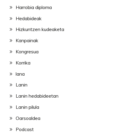
Harrobia diploma
Hedabideak
Hizkuntzen kudeaketa
Kanpainak
Kongresua
Korrika
lana
Lanin
Lanin hedabideetan
Lanin pilula
Oarsoaldea
Podcast