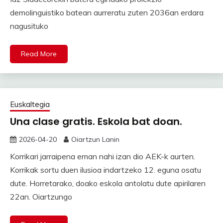
demolinguistiko batean aurreratu zuten 2036an erdara
nagusituko
Read More
Euskaltegia
Una clase gratis. Eskola bat doan.
2026-04-20
Oiartzun Lanin
Korrikari jarraipena eman nahi izan dio AEK-k aurten.
Korrikak sortu duen ilusioa indartzeko 12. eguna osatu
dute. Horretarako, doako eskola antolatu dute apirilaren
22an. Oiartzungo