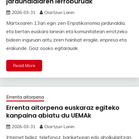
jardunaldiaren lerroburuak
2026-03-31
Oiartzun Lanin
Martxoaren 13an egin zen Enpatikonomia jardunaldia,
eta bertan euskara lanean eta komunitatean errotzeko
bideen inguruan aritu ziren hainbat eragile, enpresa eta
erakunde. Goiz osoko egitarauak
Read More
Errenta aitorpena
Errenta aitorpena euskaraz egiteko
kanpaina abiatu du UEMAk
2026-03-31
Oiartzun Lanin
Internet bidez, telefonoz, banketxean edo aholkularitzan