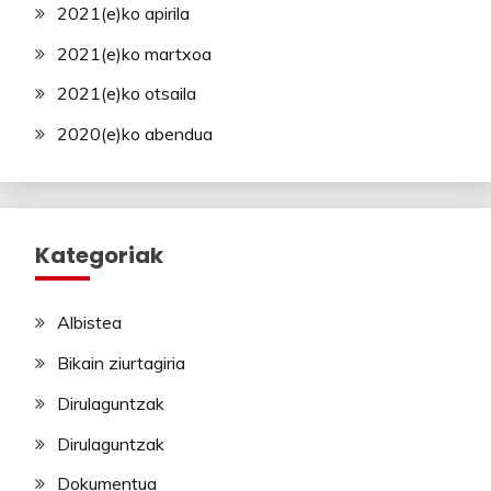
2021(e)ko apirila
2021(e)ko martxoa
2021(e)ko otsaila
2020(e)ko abendua
Kategoriak
Albistea
Bikain ziurtagiria
Dirulaguntzak
Dirulaguntzak
Dokumentua