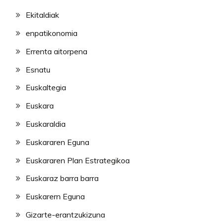
Ekitaldiak
enpatikonomia
Errenta aitorpena
Esnatu
Euskaltegia
Euskara
Euskaraldia
Euskararen Eguna
Euskararen Plan Estrategikoa
Euskaraz barra barra
Euskarern Eguna
Gizarte-erantzukizuna