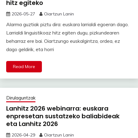
hitz egiteko
2026-05-27
Oiartzun Lanin
Alarma guztiak piztu dira: euskara larrialdi egoeran dago.
Larrialdi linguistikoaz hitz egiten dugu, pizkundearen
beharraz ere bai. Oiartzungo euskalgintza, ordea, ez
dago geldirik, eta horri
Read More
Dirulaguntzak
Lanhitz 2026 webinarra: euskara
enpresetan sustatzeko baliabideak
eta Lanhitz 2026
2026-04-29
Oiartzun Lanin