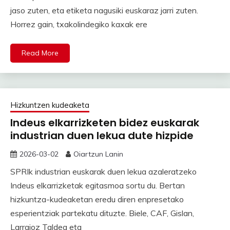
jaso zuten, eta etiketa nagusiki euskaraz jarri zuten.
Horrez gain, txakolindegiko kaxak ere
Read More
Hizkuntzen kudeaketa
Indeus elkarrizketen bidez euskarak
industrian duen lekua dute hizpide
2026-03-02
Oiartzun Lanin
SPRIk industrian euskarak duen lekua azaleratzeko
Indeus elkarrizketak egitasmoa sortu du. Bertan
hizkuntza-kudeaketan eredu diren enpresetako
esperientziak partekatu dituzte. Biele, CAF, Gislan,
Larraioz Taldea eta