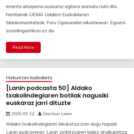
errenta aitorpena euskaraz egitera animatu nahi ditu
herritarrak UEMA Udalerri Euskaldunen
Mankomunitateak, Foru Ogasunekin elkarlanean. Egoera
soziolinguistikoa ez da
Read More
Hizkuntzen kudeaketa
[Lanin podcasta 50] Aldako
txakolindegiaren botilak nagusiki
euskaraz jarri dituzte
2026-03-12
Oiartzun Lanin
Aldako txakolindegiaren lekukotza izan dugu hizpide
Lanin podcastean. Lanin zerbitzuaren bidez aholkularitza