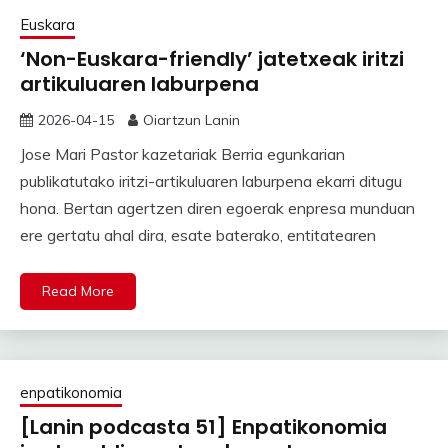
Euskara
‘Non-Euskara-friendly’ jatetxeak iritzi
artikuluaren laburpena
2026-04-15
Oiartzun Lanin
Jose Mari Pastor kazetariak Berria egunkarian
publikatutako iritzi-artikuluaren laburpena ekarri ditugu
hona. Bertan agertzen diren egoerak enpresa munduan
ere gertatu ahal dira, esate baterako, entitatearen
Read More
enpatikonomia
[Lanin podcasta 51] Enpatikonomia