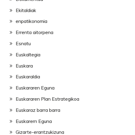
Ekitaldiak
enpatikonomia
Errenta aitorpena
Esnatu
Euskaltegia
Euskara
Euskaraldia
Euskararen Eguna
Euskararen Plan Estrategikoa
Euskaraz barra barra
Euskarern Eguna
Gizarte-erantzukizuna