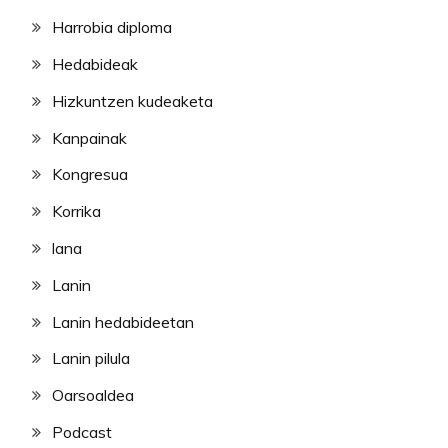
Harrobia diploma
Hedabideak
Hizkuntzen kudeaketa
Kanpainak
Kongresua
Korrika
lana
Lanin
Lanin hedabideetan
Lanin pilula
Oarsoaldea
Podcast