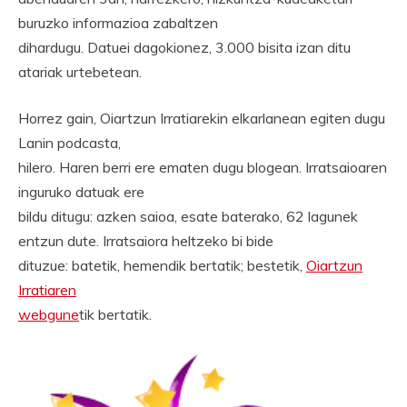
buruzko informazioa zabaltzen
dihardugu. Datuei dagokionez, 3.000 bisita izan ditu
atariak urtebetean.
Horrez gain, Oiartzun Irratiarekin elkarlanean egiten dugu
Lanin podcasta,
hilero. Haren berri ere ematen dugu blogean. Irratsaioaren
inguruko datuak ere
bildu ditugu: azken saioa, esate baterako, 62 lagunek
entzun dute. Irratsaiora heltzeko bi bide
dituzue: batetik, hemendik bertatik; bestetik,
Oiartzun
Irratiaren
webgune
tik bertatik.