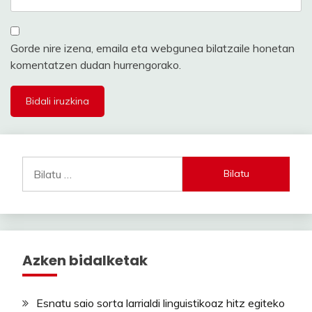
Gorde nire izena, emaila eta webgunea bilatzaile honetan
komentatzen dudan hurrengorako.
Bilatu:
Azken bidalketak
Esnatu saio sorta larrialdi linguistikoaz hitz egiteko