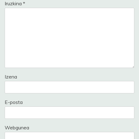
Iruzkina
*
Izena
E-posta
Webgunea