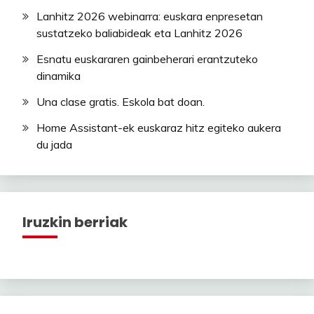
Lanhitz 2026 webinarra: euskara enpresetan
sustatzeko baliabideak eta Lanhitz 2026
Esnatu euskararen gainbeherari erantzuteko
dinamika
Una clase gratis. Eskola bat doan.
Home Assistant-ek euskaraz hitz egiteko aukera
du jada
Iruzkin berriak