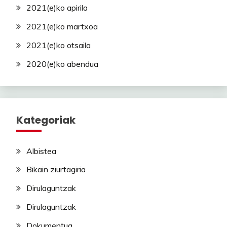
2021(e)ko apirila
2021(e)ko martxoa
2021(e)ko otsaila
2020(e)ko abendua
Kategoriak
Albistea
Bikain ziurtagiria
Dirulaguntzak
Dirulaguntzak
Dokumentua