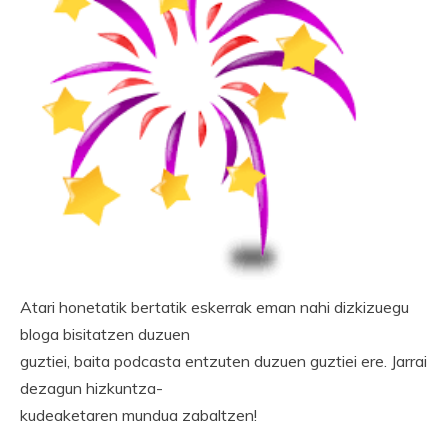
Atari honetatik bertatik eskerrak eman nahi dizkizuegu
bloga bisitatzen duzuen
guztiei, baita podcasta entzuten duzuen guztiei ere. Jarrai
dezagun hizkuntza-
kudeaketaren mundua zabaltzen!