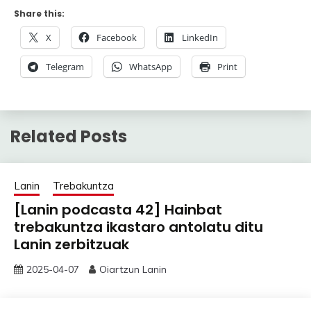
Share this:
X
Facebook
LinkedIn
Telegram
WhatsApp
Print
Related Posts
Lanin
Trebakuntza
[Lanin podcasta 42] Hainbat
trebakuntza ikastaro antolatu ditu
Lanin zerbitzuak
2025-04-07
Oiartzun Lanin