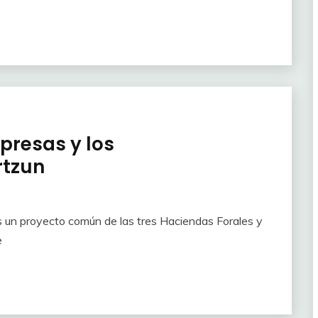
presas y los
rtzun
un proyecto común de las tres Haciendas Forales y
e