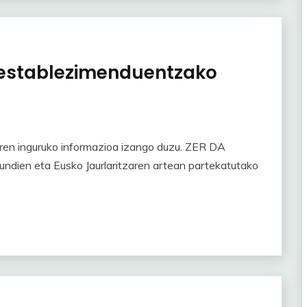
 establezimenduentzako
ren inguruko informazioa izango duzu. ZER DA
ndien eta Eusko Jaurlaritzaren artean partekatutako