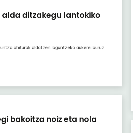
 alda ditzakegu lantokiko
untza ohiturak aldatzen laguntzeko aukerei buruz
gi bakoitza noiz eta nola