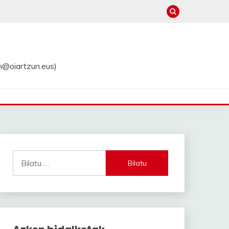
in@oiartzun.eus)
Bilatu: