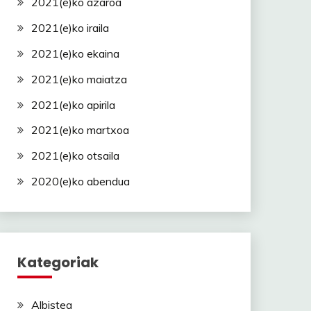
2021(e)ko azaroa
2021(e)ko iraila
2021(e)ko ekaina
2021(e)ko maiatza
2021(e)ko apirila
2021(e)ko martxoa
2021(e)ko otsaila
2020(e)ko abendua
Kategoriak
Albistea