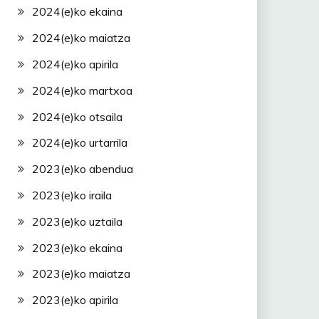
2024(e)ko ekaina
2024(e)ko maiatza
2024(e)ko apirila
2024(e)ko martxoa
2024(e)ko otsaila
2024(e)ko urtarrila
2023(e)ko abendua
2023(e)ko iraila
2023(e)ko uztaila
2023(e)ko ekaina
2023(e)ko maiatza
2023(e)ko apirila