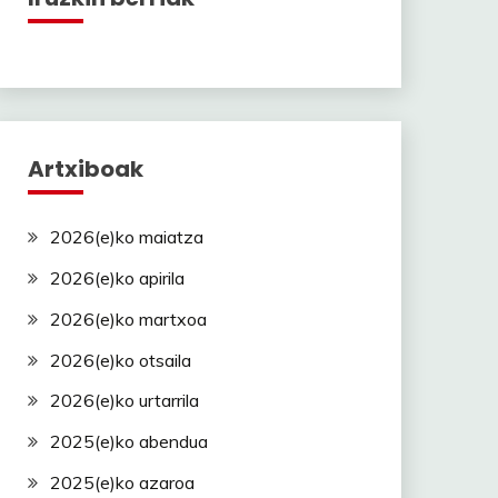
Artxiboak
2026(e)ko maiatza
2026(e)ko apirila
2026(e)ko martxoa
2026(e)ko otsaila
2026(e)ko urtarrila
2025(e)ko abendua
2025(e)ko azaroa