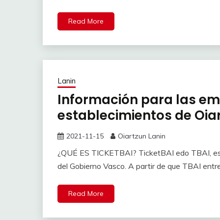
Read More
Lanin
Información para las em
establecimientos de Oia
2021-11-15
Oiartzun Lanin
¿QUÉ ES TICKETBAI? TicketBAI edo TBAI, es 
del Gobierno Vasco. A partir de que TBAI entr
Read More