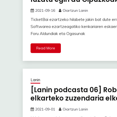
2021-09-16
Oiartzun Lanin
TicketBai ezartzeko hilabete jakin bat dute ent
Softwarea ezartzeagatiko kenkariaren eskaera
Foru Aldundiak eta Ogasunak
Read More
Lanin
[Lanin podcasta 06] Robe
elkarteko zuzendaria el
2021-09-01
Oiartzun Lanin