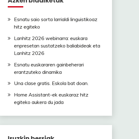
Azken bidalketak
Esnatu saio sorta larrialdi linguistikoaz
hitz egiteko
Lanhitz 2026 webinarra: euskara
enpresetan sustatzeko baliabideak eta
Lanhitz 2026
Esnatu euskararen gainbeherari
erantzuteko dinamika
Una clase gratis. Eskola bat doan.
Home Assistant-ek euskaraz hitz
egiteko aukera du jada
Iruzkin berriak