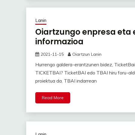
Lanin
Oiartzungo enpresa eta
informazioa
2021-11-15
Oiartzun Lanin
Hurrengo galdera-erantzunen bidez, TicketBai
TICKETBAI? TicketBAI edo TBAI hiru foru-aldu
proiektua da. TBAI indarrean
Read More
Lanin