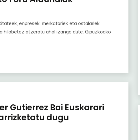
itateek, enpresek, merkatariek eta ostalariek.
 hilabetez atzeratu ahal izango dute. Gipuzkoako
r Gutierrez Bai Euskarari
karrizketatu dugu