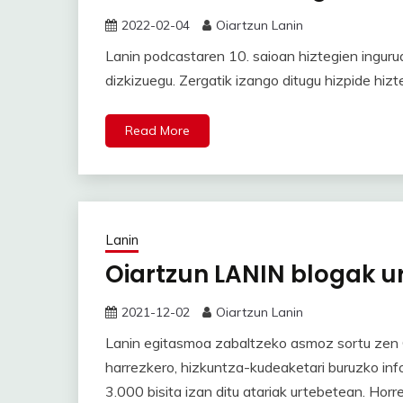
2022-02-04
Oiartzun Lanin
Lanin podcastaren 10. saioan hiztegien ingurua
dizkizuegu. Zergatik izango ditugu hizpide hiz
Read More
Lanin
Oiartzun LANIN blogak u
2021-12-02
Oiartzun Lanin
Lanin egitasmoa zabaltzeko asmoz sortu zen
harrezkero, hizkuntza-kudeaketari buruzko in
3.000 bisita izan ditu atariak urtebetean. Horr