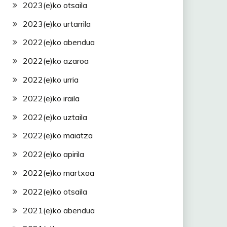
2023(e)ko otsaila
2023(e)ko urtarrila
2022(e)ko abendua
2022(e)ko azaroa
2022(e)ko urria
2022(e)ko iraila
2022(e)ko uztaila
2022(e)ko maiatza
2022(e)ko apirila
2022(e)ko martxoa
2022(e)ko otsaila
2021(e)ko abendua