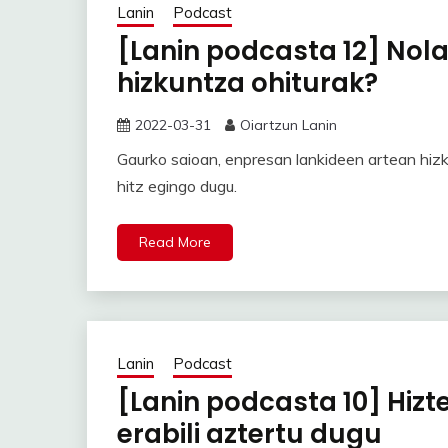
Lanin
Podcast
[Lanin podcasta 12] Nola
hizkuntza ohiturak?
2022-03-31
Oiartzun Lanin
Gaurko saioan, enpresan lankideen artean hizk
hitz egingo dugu.
Read More
Lanin
Podcast
[Lanin podcasta 10] Hizte
erabili aztertu dugu