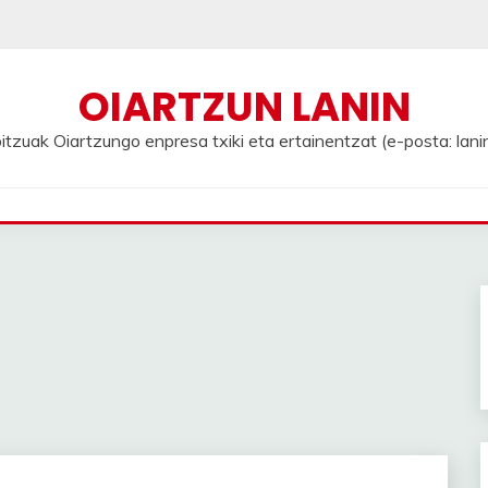
OIARTZUN LANIN
tzuak Oiartzungo enpresa txiki eta ertainentzat (e-posta: lan