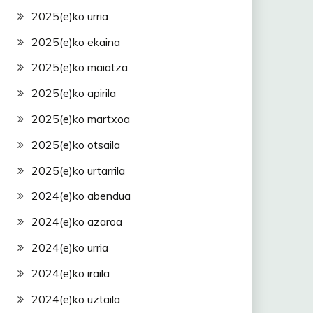
2025(e)ko urria
2025(e)ko ekaina
2025(e)ko maiatza
2025(e)ko apirila
2025(e)ko martxoa
2025(e)ko otsaila
2025(e)ko urtarrila
2024(e)ko abendua
2024(e)ko azaroa
2024(e)ko urria
2024(e)ko iraila
2024(e)ko uztaila