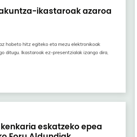
bakuntza-ikastaroak azaroa
z hobeto hitz egiteko eta mezu elektronikoak
 ditugu. Ikastaroak ez-presentzialak izango dira,
o kenkaria eskatzeko epea
ko Foru Aldundiak