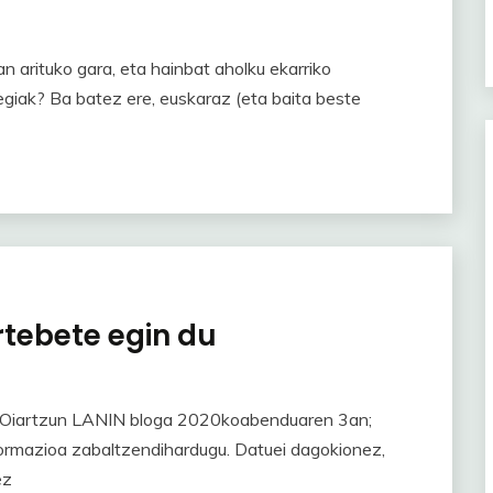
n arituko gara, eta hainbat aholku ekarriko
tegiak? Ba batez ere, euskaraz (eta baita beste
rtebete egin du
 Oiartzun LANIN bloga 2020koabenduaren 3an;
formazioa zabaltzendihardugu. Datuei dagokionez,
ez