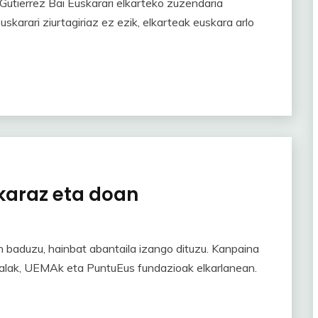
 Gutierrez Bai Euskarari elkarteko zuzendaria
karari ziurtagiriaz ez ezik, elkarteak euskara arlo
karaz eta doan
baduzu, hainbat abantaila izango dituzu. Kanpaina
dalak, UEMAk eta PuntuEus fundazioak elkarlanean.