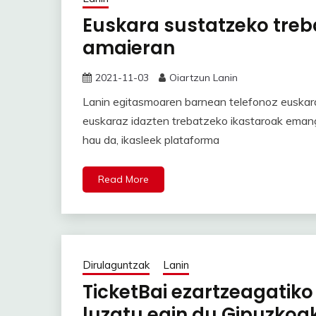
Euskara sustatzeko tre
amaieran
2021-11-03
Oiartzun Lanin
Lanin egitasmoaren barnean telefonoz euskara
euskaraz idazten trebatzeko ikastaroak emango
hau da, ikasleek plataforma
Read More
Dirulaguntzak
Lanin
TicketBai ezartzeagatik
luzatu egin du Gipuzkoa