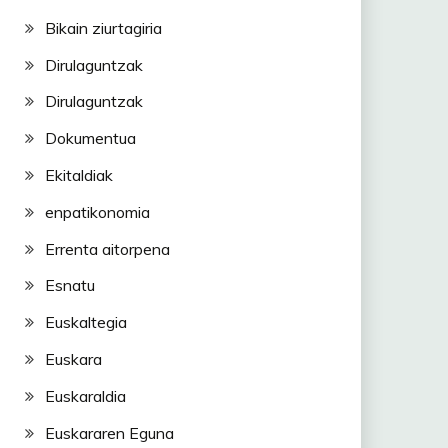
Bikain ziurtagiria
Dirulaguntzak
Dirulaguntzak
Dokumentua
Ekitaldiak
enpatikonomia
Errenta aitorpena
Esnatu
Euskaltegia
Euskara
Euskaraldia
Euskararen Eguna