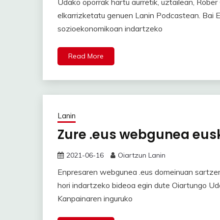
Udako oporrak hartu aurretik, uztailean, Rober
elkarrizketatu genuen Lanin Podcastean. Bai Eus
sozioekonomikoan indartzeko
Read More
Lanin
Zure .eus webgunea eus
2021-06-16
Oiartzun Lanin
Enpresaren webgunea .eus domeinuan sartzen 
hori indartzeko bideoa egin dute Oiartungo U
Kanpainaren inguruko